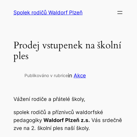
Přeskočit
Spolek rodičů Waldorf Plzeň
na
obsah
Prodej vstupenek na školní
ples
in
Akce
Publikováno v rubrice
Vážení rodiče a přátelé školy,
spolek rodičů a příznivců waldorfské
pedagogiky
Waldorf Plzeň z.s.
Vás srdečně
zve na 2. školní ples naší školy.