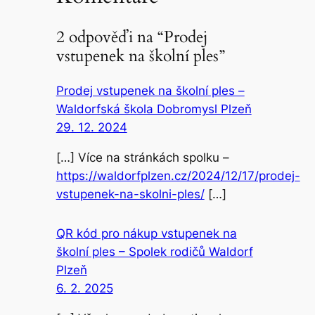
2 odpověďi na “Prodej
vstupenek na školní ples”
Prodej vstupenek na školní ples –
Waldorfská škola Dobromysl Plzeň
29. 12. 2024
[…] Více na stránkách spolku –
https://waldorfplzen.cz/2024/12/17/prodej-
vstupenek-na-skolni-ples/
[…]
QR kód pro nákup vstupenek na
školní ples – Spolek rodičů Waldorf
Plzeň
6. 2. 2025