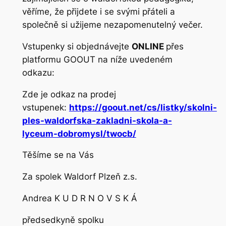
věříme, že přijdete i se svými přáteli a
společně si užijeme nezapomenutelný večer.
Vstupenky si objednávejte
ONLINE
přes
platformu GOOUT na níže uvedeném
odkazu:
Zde je odkaz na prodej
vstupenek:
https://goout.net/cs/listky/skolni-
ples-waldorfska-zakladni-skola-a-
lyceum-dobromysl/twocb/
Těšíme se na Vás
Za spolek Waldorf Plzeň z.s.
Andrea K U D R N O V S K Á
předsedkyně spolku