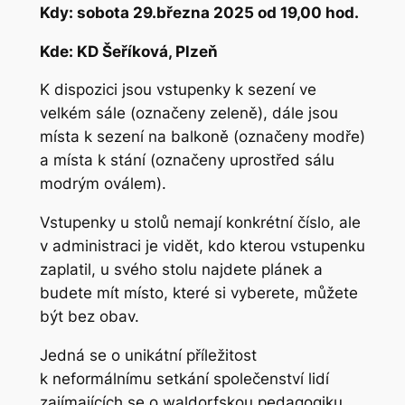
Kdy: sobota 29.března 2025 od 19,00 hod.
Kde: KD Šeříková, Plzeň
K dispozici jsou vstupenky k sezení ve
velkém sále (označeny zeleně), dále jsou
místa k sezení na balkoně (označeny modře)
a místa k stání (označeny uprostřed sálu
modrým oválem).
Vstupenky u stolů nemají konkrétní číslo, ale
v administraci je vidět, kdo kterou vstupenku
zaplatil, u svého stolu najdete plánek a
budete mít místo, které si vyberete, můžete
být bez obav.
Jedná se o unikátní příležitost
k neformálnímu setkání společenství lidí
zajímajících se o waldorfskou pedagogiku,